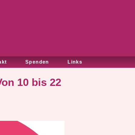
akt
Spenden
Links
Von 10 bis 22