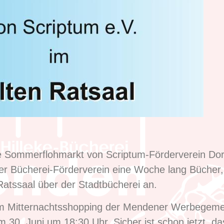
ße Sommerflohmarkt von Scriptum-Förderverein Dort
 der Bücherei-Förderverein eine Woche lang Büche
Ratssaal über der Stadtbücherei an.
em Mitternachtsshopping der Mendener Werbegeme
30. Juni um 18:30 Uhr. Sicher ist schon jetzt, da